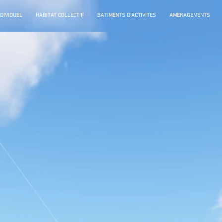
NDIVIDUEL
HABITAT COLLECTIF
BATIMENTS D'ACTIVITES
AMENAGEMENTS
L ' A T E L I E R
Pascal MAUREL, architecte
Pour que l'architecture soit accessible à tous